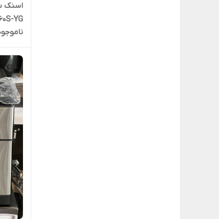
60S-YG
ناموجود