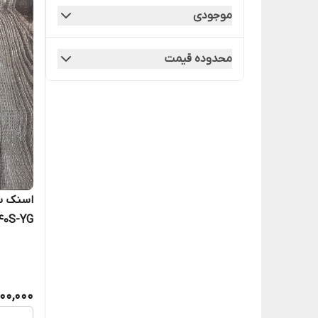
موجودی
محدوده قیمت
اسنک سا
0S-YG
00,000