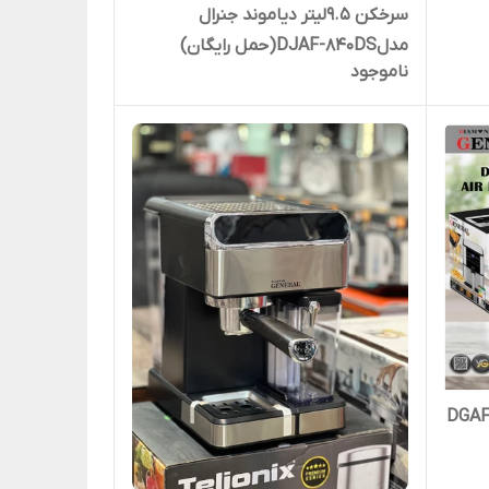
سرخکن 9.5لیتر دیاموند جنرال
مدلDJAF-840DS(حمل رایگان)
ناموجود