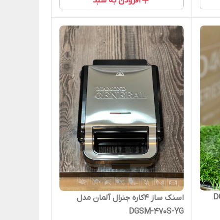
افزودن به سبد
اسنک ساز 4کاره جنرال آلمان مدل
DGSM-470S-YG