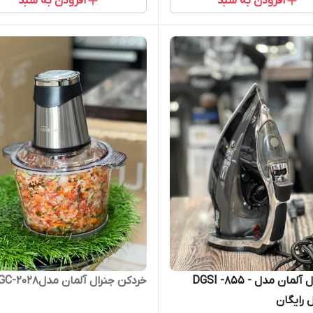
افزودن به سبد
افزودن به سبد
اتو جنرال آلمان مدل DGSI -855 -
خردکن جنرال آلمان مدلDGC-2028