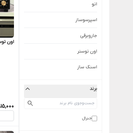
اتو
اسپرسوساز
جاروبرقی
اون توستر 45لیتر 
اون توستر
اسنک ساز
برند
815,000
جنرال