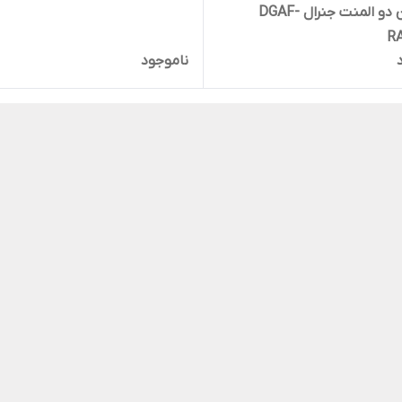
سرخ کن دو المنت جنرال DGAF-
R
ناموجود