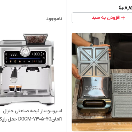
8,8
افزودن به سبد
ناموجود
اسپرسوساز نیمه صنعتی جنرال
آلمانDGCM-7305-YG حمل
موجودی تماس بگیرین)