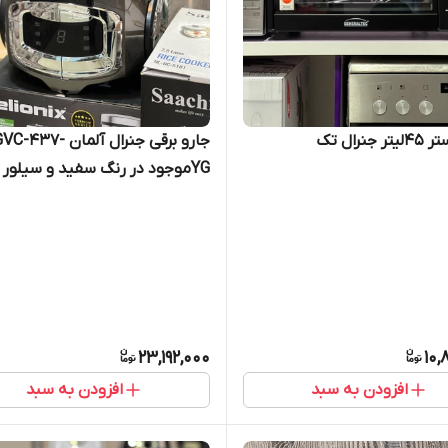
جنرال تک
جارو برقی جنرال آلمان 437
YGموجود در رنگ سفید و سیلور
23,192,000
10,
افزودن به سبد
افزودن به سبد