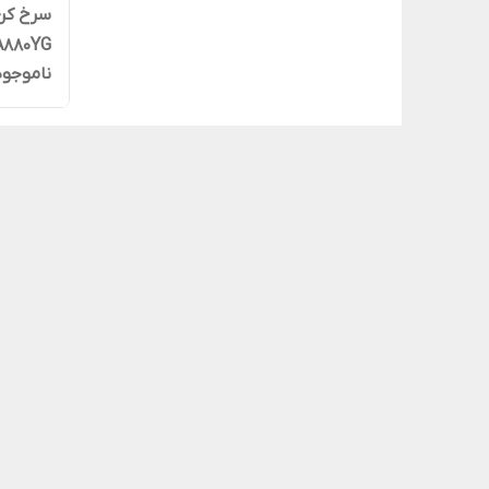
A880YG
ناموجود