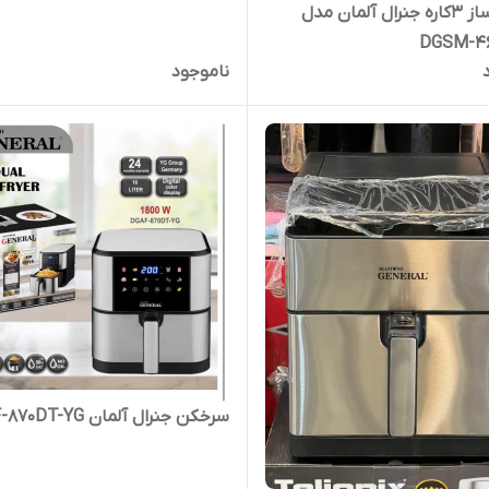
اسنک ساز 3کاره جنرال آلمان مدل
DGSM-4
ناموجود
سرخکن جنرال آلمان DGAF-870DT-YG