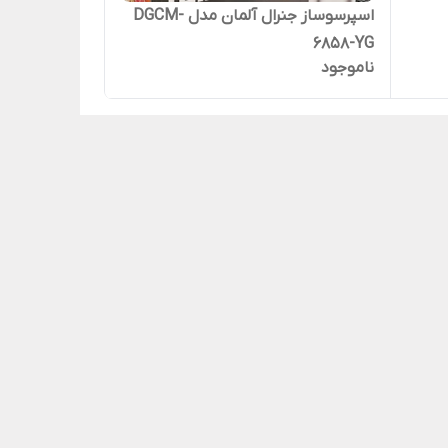
اسپرسوساز جنرال آلمان مدل DGCM-
6858-YG
ناموجود