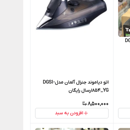
DGVC--
اتو دیاموند جنرال آلمان مدلDGSI-
854_YGارسال رایگان
8,500,000
افزودن به سبد