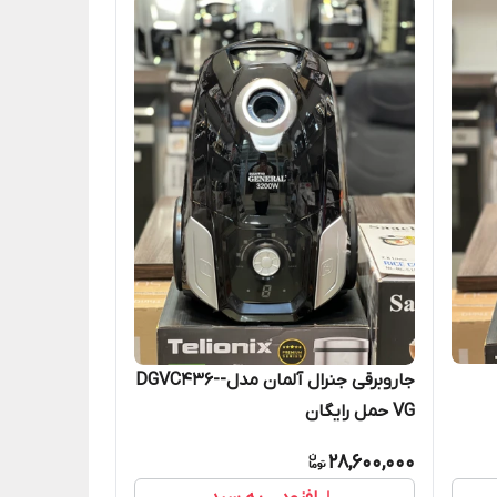
جاروبرقی جنرال آلمان مدل-DGVC436-
VG حمل رایگان
28,600,000