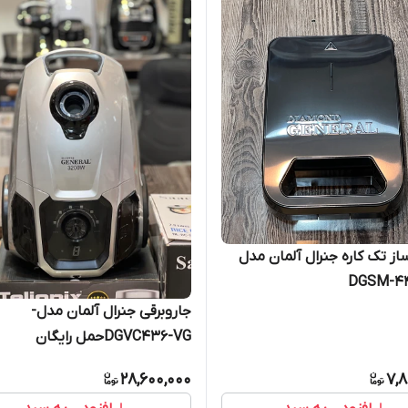
ز تک کاره جنرال آلمان مدل
DGSM-44
جاروبرقی جنرال آلمان مدل-
DGVC436-VGحمل رایگان
28,600,000
7,8