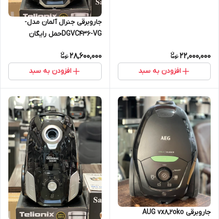
جاروبرقی جنرال آلمان مدل-
DGVC436-VGحمل رایگان
28,600,000
22,000,000
افزودن به سبد
افزودن به سبد
جاروبرقی AUG vx8,2oko