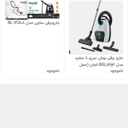
جاروبرقی ساچی مدل NL-VC1108
جارو برقی بوش سری ۸ سفید
مدل BGL8Hy2 المان (حمل
ناموجود
ناموجود
رایگان )