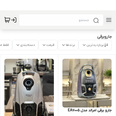
جاروبرقی
پربازدیدترین
برندها
قیمت
دسته‌بندی
فقط م
جارو برقی امرالد مدل EA7005