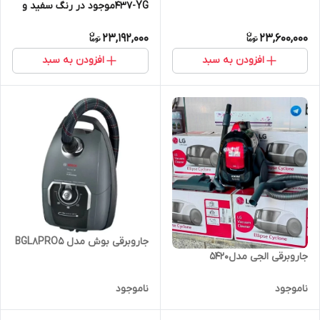
437-YGموجود در رنگ سفید و
سیلور
23,192,000
23,600,000
افزودن به سبد
افزودن به سبد
جاروبرقی بوش مدل BGL8PRO5
جاروبرقی الجی مدل5420
ناموجود
ناموجود