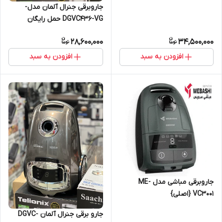
جاروبرقی جنرال آلمان مدل-
DGVC436-VG حمل رایگان
28,600,000
34,500,000
افزودن به سبد
افزودن به سبد
جاروبرقی مباشی مدل ME-
VC3001 {اصلی}
جارو برقی جنرال آلمان DGVC-