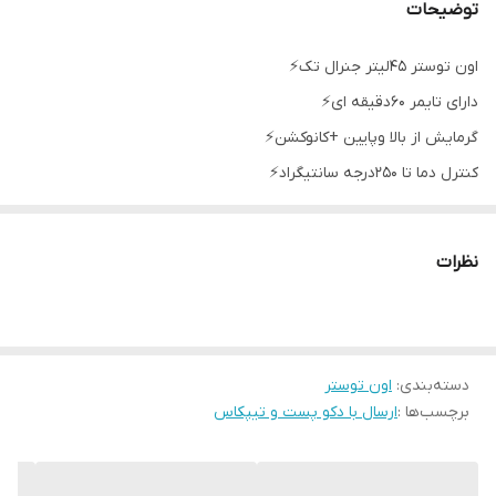
توضیحات
اون توستر 45لیتر جنرال تک⚡️
دارای تایمر 60دقیقه ای⚡️
گرمایش از بالا وپایین +کانوکشن⚡️
کنترل دما تا 250درجه سانتیگراد⚡️
محفظه داخلی استیل⚡️
سینی پیتزا⚡️
نظرات
سینی کباب و انبر⚡️
بدنه فولادی و زد زنک⚡️
ارتباط با ما: 09164323027با ما بهترین خرید و ارسال سریع را تجربه کنید.
دسته‌بندی
:
اون توستر
برچسب‌ها :
ارسال با دکو پست و تیپکاس