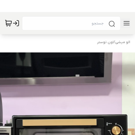
الو میشی
/
اون توستر