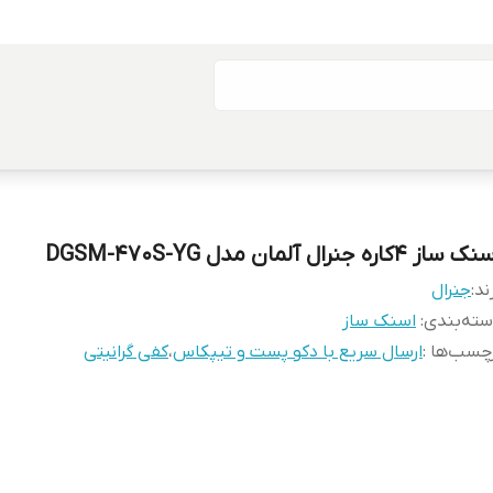
 ساز 4کاره جنرال آلمان مدل DGSM-470S-YG
ند:
جنرال
ته‌بندی
:
اسنک ساز
چسب‌ها :
ارسال سریع با دکو پست و تیپکاس
،
کفی گرانیتی