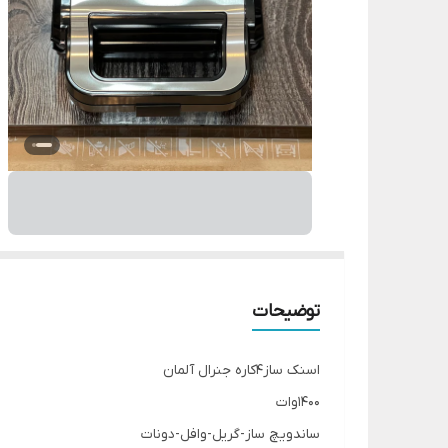
توضیحات
اسنک ساز4کاره جنرال آلمان
1400وات
ساندویچ ساز-گریل-وافل-دونات