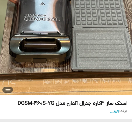
اسنک ساز 3کاره جنرال آلمان مدل DGSM-460S-YG
برند:
جنرال