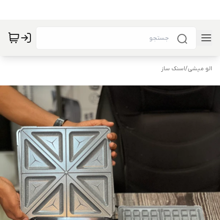
الو میشی
/
اسنک ساز