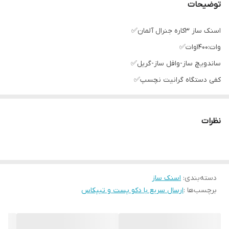
توضیحات
اسنک ساز ۳کاره جنرال آلمان✅
وات:1400وات✅
ساندویچ ساز-وافل ساز-گریل✅
کفی دستگاه گرانیت نچسپ✅
نظرات
دسته‌بندی
:
اسنک ساز
برچسب‌ها :
ارسال سریع با دکو پست و تیپکاس