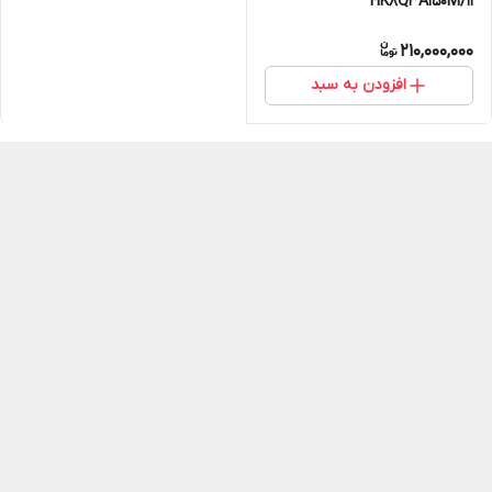
HK8Q3A150M/11
210,000,000
افزودن به سبد