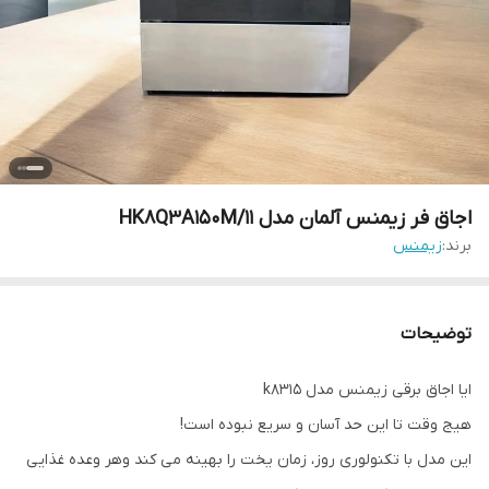
اجاق فر زیمنس آلمان مدل HK8Q3A150M/11
برند:
زیمنس
توضیحات
ايا اجاق برقى زيمنس مدل k8315
هيج وقت تا اين حد آسان و سريع نبوده است!
اين مدل با تكنولورى روز، زمان يخت را بهينه مى كند وهر وعده غذايى