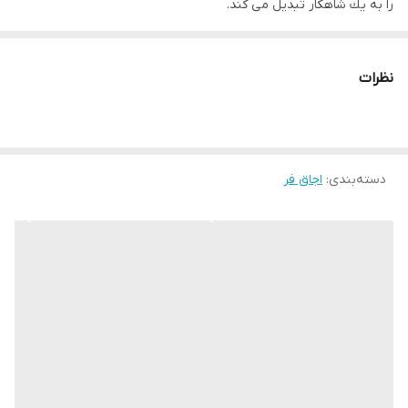
را به يك شاهكار تبديل مى كند.
ويركَها:
6 روش كرمايش
نظرات
٧كانوكشن،كريل،المنت بالا و پايين،كباب كردن با هواى كرم،يخ
زدايي
) دقت بالادر تنظيم حرارت
٧ طراحى شيك و مدرن
دسته‌بندی
:
اجاق فر
مصرف بهينه انرثى
٧ كنترل دما از ٥٠ درجه تا ٢٥٠ درجه
٧ داراي فر ٨٠ ليتري برقي
٧ جهار شعله سراميكي برقي
٧ داراي نوريردازى داخلى هالوثن
٧ توزيع نوآورانه حرارت با هواي داغ سه بعدي
٢ سيستم تميز كننده: هيدروليتيك