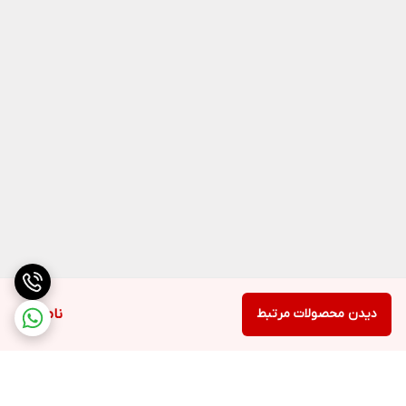
✔️
فیلتر قابل شستشو
✔️
قابلیت مکش مایعات
❌
نشانگر نیاز فیلتر به نظافت
✔️
سیستم فشرده سازی زباله
✔️
فیلتر ضد الرژی
✔️
دیدن محصولات مرتبط
ناموجود
فیلتر HEPA
✔
رده فیلتر HEPA