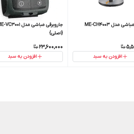
ی مدل ME-CH4003
جاروبرقی مباشی مدل VC3001
{اصلی}
23,600,000
5,5
افزودن به سبد
افزودن به سبد