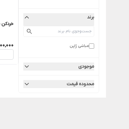
برند
خردکن مباش
00,000
مباشی ژاپن
موجودی
محدوده قیمت