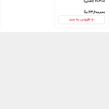
VC3001 {اصلی}
23,600,000
افزودن به سبد