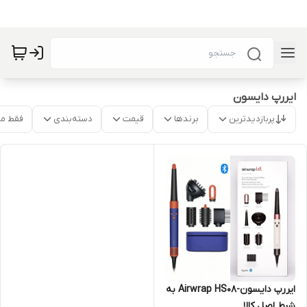
ایررپ دایسون
پربازدیدترین
برندها
قیمت
دسته‌بندی
فقط م
ایررپ دایسون-Airwrap HS08 به
شرط اصل کالا