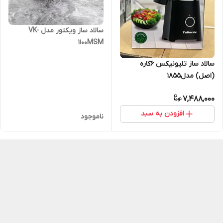
سالاد ساز ویکتور مدل VK-
1100MSM
سالاد ساز تلیونیکس ۶کاره
(اصل) مدل1855
7,488,000
افزودن به سبد
ناموجود