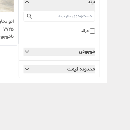
برند
اتو بخار
7725
امرالد
ناموجود
موجودی
محدوده قیمت