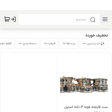
تخفیف خورده
جدیدترین
برندها
قیمت
دسته‌بندی
فقط محص
ست قابلمه فوما 12 تکه استیل