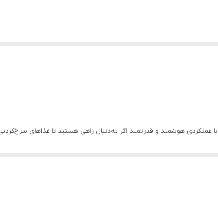
ن ویکتور مدل VK9902AF؛ پخت سالم با عملکردی هوشمند و قدرتمند اگر به‌دنبال راهی هستید تا غذاه