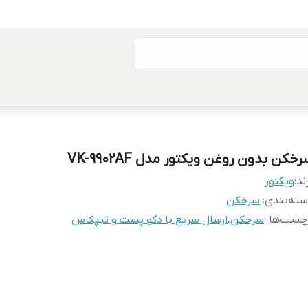
خکن بدون روغن ویکتور مدل VK-9902AF
ند:
ویکتور
ته‌بندی
:
سرخکن
چسب‌ها :
سرخکن
،
ارسال سریع با دکو پست و تیپکاس