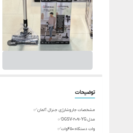
توضیحات
مشخصات جاروشارژی جنرال آلمان✅
مدل:DGSV-2091-YG✅
وات دستگاه:450وات✅