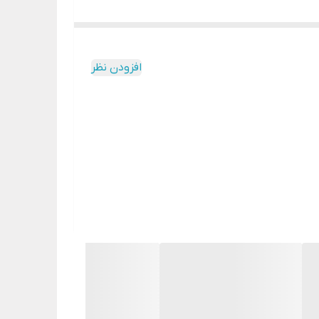
افزودن نظر
اگه به دنبال یه جارو شارژی با طراحی خفن و پر قدرت هستین جارو شارژی جنرال آلمان پیشنهاد میدم بهتون یه جارو شارژی فوق العاد خفن که باتری لتیومی 450داره و نصبت به قیمتش