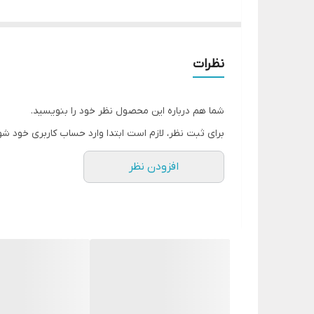
سوپرسایلنت ✅
باتری لتیومی قوی✅
سریع های مختلف واسه گوش های مبل و ماشین✅
نظرات
وزن سبک و پرقدرت✅
مخزن 1لیتری✅
شما هم درباره این محصول نظر خود را بنویسید.
دو سرعته✅
برای ثبت نظر، لازم است ابتدا وارد حساب کاربری خود شو
افزودن نظر
کیفیت فوق العادی برخورد دار هست