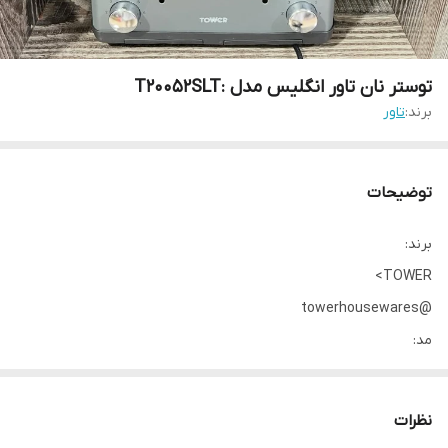
توستر نان تاور انگلیس مدل :T20052SLT
برند:
تاور
توضیحات
برند:
TOWER>
@towerhousewares
مد:
infnity stone
T20052SLT
نظرات
4 برش