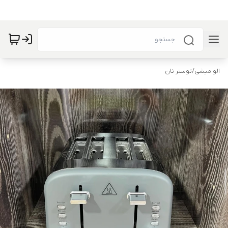
الو میشی
/
توستر نان