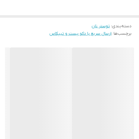
توان:١٨٠٠وات
جنس بدنه: يوشش رنكي افكت سنك طبيعي با تزئينات كرومي داراي
دسته‌بندی
:
پايه هاي ضد لغزش ٧
توستر نان
برچسب‌ها :
ارسال سریع با دکو پست و تیپکاس
محفظه استيل ضد زنك محكم ٧
جراغ هاي نشانكر خاص ٧
قابليتها:
يخ زدايي ٧
كرم كردنن مجدد ٧
لغو كردن ٧
داراي 7 تنظيم يخت ٧
داراي ٢ عدد سيني خرده نان قابل جا ب جايي براي تميز كردن
آسان ٧
٢ سال كارانتي فروشكاه ٧
٣ سال كارانتي تاور سرويس V