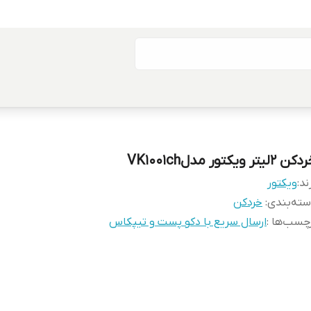
 2لیتر ویکتور مدلVK1001ch
ند:
ویکتور
ته‌بندی
:
خردکن
چسب‌ها :
ارسال سریع با دکو پست و تیپکاس