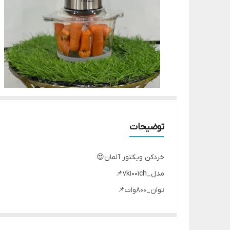
توضیحات
خردکن ویکتور آلمان😍
مدل_vk1001ch📌
توان_800وات📌
تیغه_4تیغه تیتانیومی📌
سیم پیچی تمام مسی📌