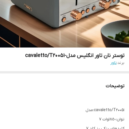
توستر نان تاور انگلیس مدل-cavaletto/T20051
برند:
تاور
توضیحات
cavaletto/T20051:مدل
توان:١٨٥٠وات ٧
كليدهاي رنكي رز كلد ٧