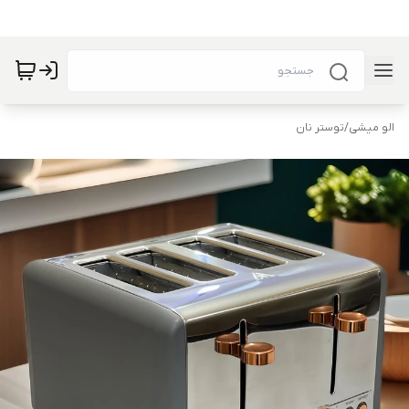
الو میشی
/
توستر نان