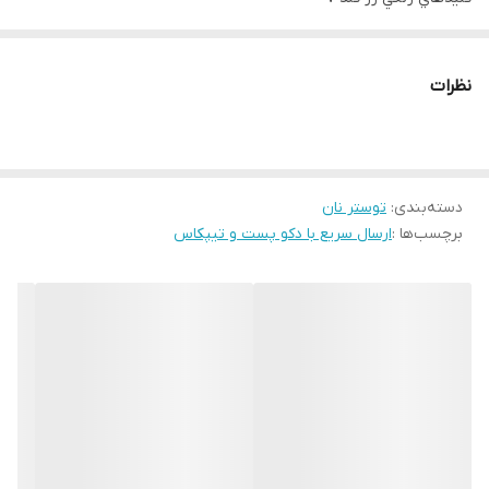
جنس بدنه فولاد ضد زنك با تزئينات كرومي داراي پايه هاي ضد لغزش V
جراغ هاي نشانكر شيك V
نظرات
سيني خرده نان قابل جاب جايي V
داراي محفظه سيم جمع كن V
محفظه داخلي استيل ضد زنك/محكم ٧
قابليتها:
دسته‌بندی
:
توستر نان
برچسب‌ها :
ارسال سریع با دکو پست و تیپکاس
يخ زدايي V
كرم كردن مجدد ٧
لغو ٧
١٨ ماه كارانتي فروشكاه ٧
٣سال كارانتي تاور سرويس V