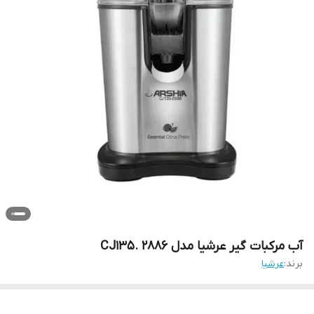
آب مرکبات گیر عرشیا مدل CJ135. 2886
برند:
عرشیا