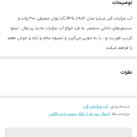
توضیحات
آب مرکبات گیر عرشیا مدل CJ135_2886با توان مصرفی ۳۰۰ وات و
سنسورهای داخلی منحصر به فرد انواع آب مرکبات مانند پرتقال ، لیمو.
گریپ فوریت و... را به خوبی می‌گیرد و ابمیوه سالم و تازه و خوش طعم
را فراهم میکند
جنس استیل ضد زنک
جنس لوله خروجی فولاد ضد زنک
نظرات
پابع ضد لغزش
سیستم ضد چکه
قابلیت شستشو قطعات در ماشین ظرفشویی
دسته‌بندی
:
عملکرد فشاری
آب مرکبات گیر
برچسب‌ها :
ارسال سریع با دکو پست و تیپکاس
دسته اهرمی
۳۰۰ وات
جنس صافی استیل صد زنگ