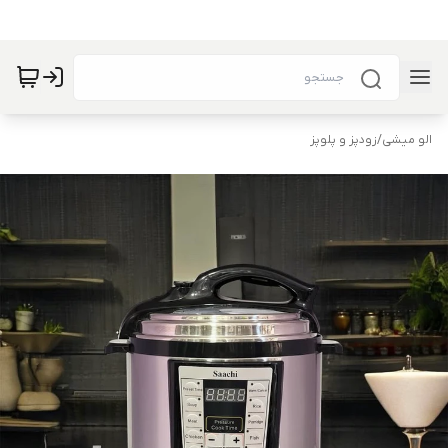
الو میشی
/
زودپز و پلوپز