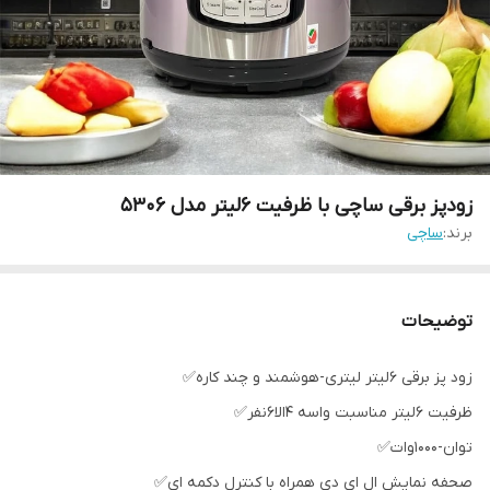
زودپز برقی ساچی با ظرفیت 6لیتر مدل 5306
برند:
ساچی
توضیحات
زود پز برقی 6لیتر لیتری-هوشمند و چند کاره✅
ظرفیت 6لیتر مناسبت واسه 4الا6نفر✅
توان-1000وات✅
صحفه نمایش ال ای دی همراه با کنترل دکمه ای✅