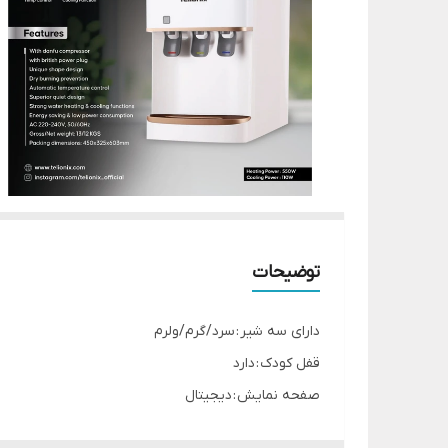
توضیحات
دارای سه شیر : سرد/گرم/ولرم
قفل کودک : دارد
صفحه نمایش : دیجیتال
سینی چکه گیر : دارد