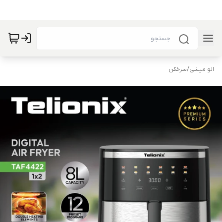
الو میشی
/
سرخکن