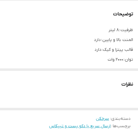
توضیحات
ظرفیت : ۸ لیتر
المنت بالا و پایین : دارد
قالب پیتزا و کیک : دارد
توان : ۲۰۰۰ وات
سایرمشخصات : تکنولوژی گردش هوا با سرعت بالا _ دما ۸۰ تا ۲۰۰ درجه
سانتیگراد _ زمان یک تا ۶۰ دقیقه _ ۱۲ برنامه از پیش تعیین شده _ پنل
نظرات
لمسی و رنگی _ تا ۸۰ درصد چربی کمتر
ابعاد جعبه : ۳۵.۵×۳۴.۵×۴۲ سانتی متر
دسته‌بندی
:
سرخکن
برچسب‌ها :
ارسال سریع با دکو پست و تیپکاس