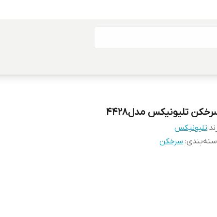
رخکن تلیونیکس مدل4428
ند:
تلیونیکس
ته‌بندی
:
سرخکن