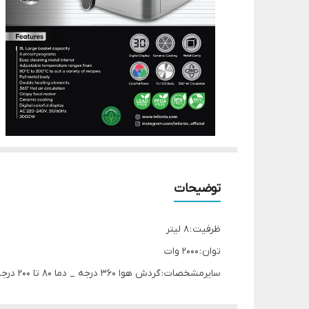
توضیحات
ظرفیت : 8 لیتر
توان : ۲۰۰۰ وات
سایرمشخصات : گردش هوا ۳۶۰ درجه _ دما ۸۰ تا ۲۰۰ درجه سانتیگراد _ زمان یک تا ۶۰ دقیقه _ ۶ برنامه از پیش تعیین شده _ پنل رنگی _ بدنه تمام فلزی _ تک المنت بالا
ابعاد جعبه : 3۷×3۶.۵×۴۶ سانتی متر