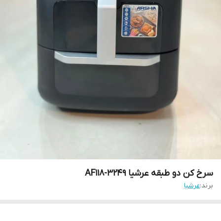
سرخ کن دو طبقه عرشیا AF118-3249
برند:
عرشیا