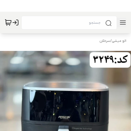
الو میشی
/
سرخکن