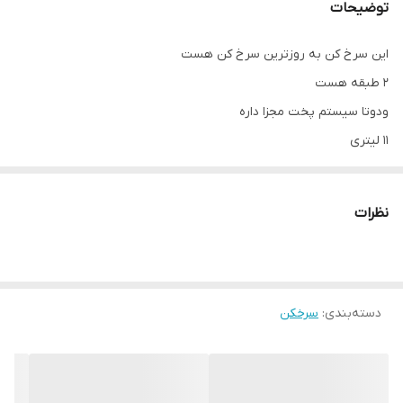
توضیحات
این سرخ کن به روزترین سرخ کن هست
۲ طبقه هست
و‌دوتا سیستم پخت مجزا داره
۱۱ لیتری
هر سبدش ۵/۵ لیتر هست
که یک مرغ درسته توش جا میشه
نظرات
این پخت مجزا یعنی میشه توی هر سبدش یک زمان و‌یک دمای متفاوت
بدین
که توی یک‌بازه زمانی دو‌نوع غذای مختلف سرخ بکنید
دسته‌بندی
:
سرخکن