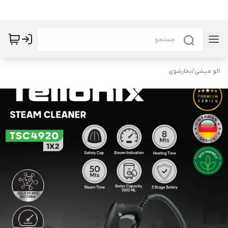
الو میشی
/
بخارشوی