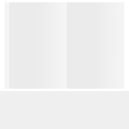
۱ عدد پارچه حوله‌ای
۱ عدد سری خمیده
۱ عدد برس گرد کوچک
۱ عدد برس گرد بزرگ
۱ عدد برس درزگیر
۱ عدد برس شیشه
۱ عدد کاردک
۱ عدد روکش حوله‌ای
۱ عدد پیمانه آب
۱ عدد نازل مستقیم
برق ورودی AC 220-240V، فرکانس 50/60Hz، توان 1250 وات