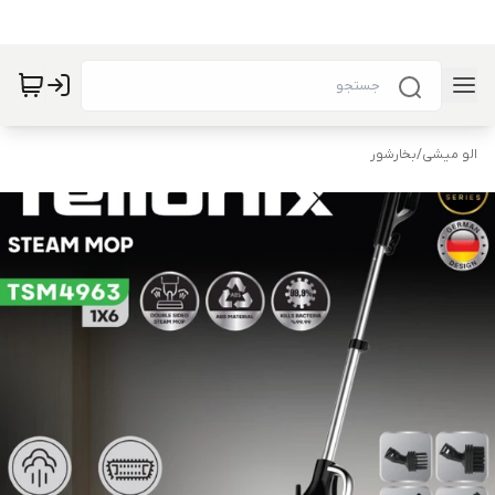
الو میشی
/
بخارشور