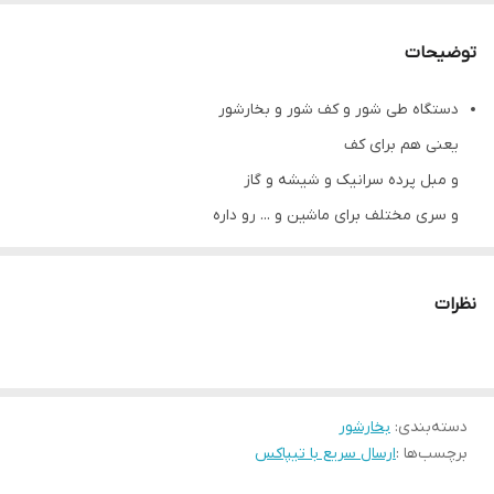
توضیحات
دستگاه طی شور و کف شور و بخارشور
یعنی هم برای کف
و مبل پرده سرانیک و شیشه و گاز
و سری مختلف برای ماشین و ... رو داره
دارای دسته بلند و ایستاده که راحتی میشه ازش استفاده کرد
جنس اصلی: ABS + PC
نظرات
مخزن آب جداشونده ۳۳۰ میلی‌لیتری
سری تی چرخشی ۱۸۰ درجه
کابل برق ۵ متری با محل جمع‌کردن سیم
دسته‌بندی
:
بخارشور
دارای دوشاخه استاندارد VDE
برچسب‌ها :
ارسال سریع با تیپاکس
لوازم جانبی: