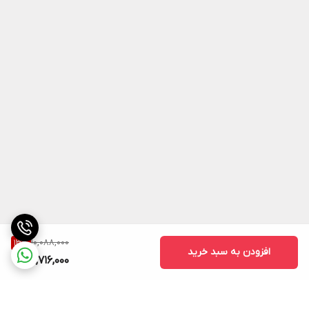
10,088,000
13
%
افزودن به سبد خرید
8,716,000