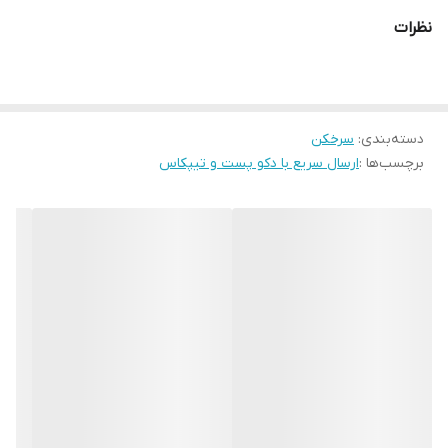
خوشمزه لذت ببرید. اگر به دنبال این هستید که از روشی سالم تر برای
نظرات
پختن غذاهای کبابی مورد علاقه تان بدون خطر قرار گرفتن در معرض
سموم مضر ناشی از کباب کردن زغال و چوب استفاده کنید، این دستگاه
بهترین انتخاب برای شما است. وعده های غذایی تان را با 75 درصد چربی
دسته‌بندی
:
سرخکن
کمتر بدون روغن های ناسالم سرخ کنید و از آشپزی و خوردن غذا لذت
برچسب‌ها :
ارسال سریع با دکو پست و تیپکاس
ببرید.
ویژگی های سرخ کن و گریل مستر عرشیا مدل GM498-3305
سرخ کن و گریل عرشیا مدل GM498-3305 با ارائه 10 عملکرد پخت و پز به
شما کمک می کند کارهای بیشتری از کباب کردن را انجام داده و غذاهای
متنوع تری را درست کنید. تعداد 10 برنامه پیش فرض شامل گریل، سرخ
کردنی، کباب کردن، پخت، آبگیری (خشک کردن) و گرم کردن مجدد می
باشند.
دماسنج هوشمند
دماسنج هوشمند به طور مداوم دمای غذا را کنترل می کند و هر بار