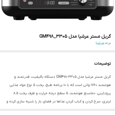
گریل مستر عرشیا مدل GM498_3305
برند:
عرشیا
توضیحات
گریل مستر عرشیا مدل GM498-3305 دستگاه باکیفیت، قدرتمند و
هوشمند 1760 واتی است که با 10 برنامه طبخ، پخت 5 نوع مواد غذایی
پروتئینی، دماسنج هوشمند، 5 سطح درجه حرارت و ظرف پخت 8.5
لیتری، سرخ کردن و کباب کردن غذاها در فضای باز را شبیه سازی کرده و
این امکان را فراهم کرده به راحتی و سریع از غذاهای کبابی سالم و