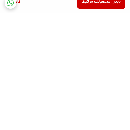
دیدن محصولات مرتبط
ناموجود
📋
جدول مشخصات فنی جاروبرقی Telionix TVC4908
مشخصات
توضیحات
برند
Telionix
مدل
TVC4908
نوع دستگاه
جاروبرقی ایستاده و تی‌دار
برگشت به بالا
توان مصرفی
600 وات
قدرت مکش
18 کیلوپاسکال
نوع موتور
مسی
فیلتر
HEPA قابل شستشو
ظرفیت مخزن
0.6 لیتر
ارسال ویژه
پشتیبانی ۲۴ ساعته
سطح صدا
79 دسی‌بل
قابلیت تی‌کشی
دارد