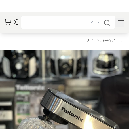
الو میشی
/
همزن کاسه دار