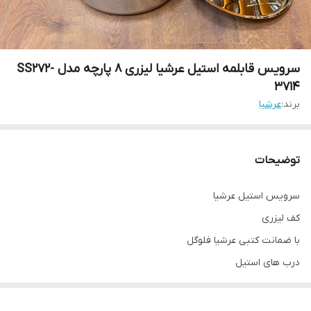
‌سرویس قابلمه استیل عرشیا لیزری ۸ پارچه مدل SS272-
3714
برند:
عرشیا
توضیحات
سرویس استیل عرشیا
کف لیزری
با ضمانت کتبی عرشیا فلوگل
درب های استیل
۸ پارچه
شامل