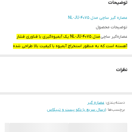
توضیحات
عصاره گیر ساچی مدل NL-JU-4075
توضیحات محصول
عصاره‌گیر ساچی
مدل NL-JU-4075 یک آبمیوه‌گیری با فناوری فشار
آهسته است که به منظور استخراج آبمیوه با کیفیت بالا طراحی شده
است
. این مدل دارای موتور تمام مسی با توان 250 وات و دهانه ورودی
بزرگ است.همچنین دارای جداسازی پیشرفته آبمیوه از تفاله، ظرف تفاله
نظرات
700 میلی‌لیتری، قفل ایمنی و سیستم خنک کننده کم صدا است
دسته‌بندی
:
عصاره گیر
برچسب‌ها :
ارسال سریع با دکو پست و تیپکاس