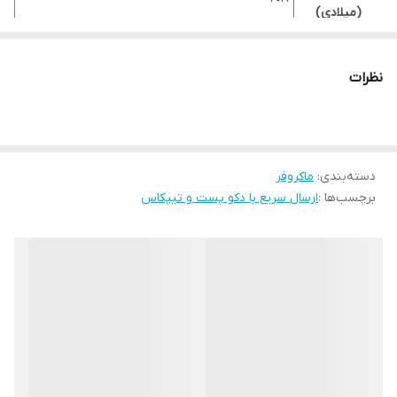
(میلادی)
کشور سازنده
کره
کشور مونتاژ
چین
نظرات
حداکثر قدرت و
1200
توان (وات)
ظرفیت (لیتر)
42
دسته‌بندی
:
ماکروفر
سیستم پخت و
برچسب‌ها :
ارسال سریع با دکو پست و تیپکاس
مایکروویو, هیتر (المنت)
پز
مایکروویو و
سولاردام
خیر
هوشمند
نوع نصب
روکار (مبله)
هیتر
بله