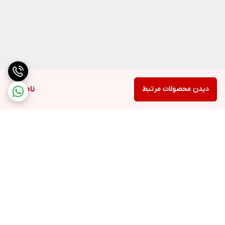
موبایل
سیستم عیب
بله
یابی هوشمند
تعداد حالت های
5
عملکرد
حالت Grill Combination برای پخت و پز غذاها و
دیدن محصولات مرتبط
ناموجود
طلایی کردن سطح آن ها با ترکیب حالت مایکروویو و
المنت گریل, حالت Grill برای طلایی کردن سطح غذاها
حالت های
به کمک المنت گریل, حالت Inverter Cook برای پخت
عملکرد
و پز انواع مواد غذایی, حالت Inverter Defrost برای یخ
زدایی انواع مواد غذایی, حالت Microwave برای پخت و
پز غذاها به کمک امواج مایکروویو
برگشت به بالا
قابلیت Cooking/Defrost برای پخت و پز 8 نوع غذا,
گزینه ها و
قابلیت Popular Menu برای پخت و پز 16 نوع غذا,