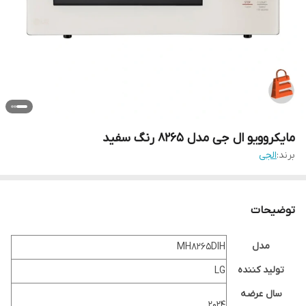
مایکروویو ال جی مدل ۸۲۶۵ رنگ سفید
برند:
الجی
توضیحات
مدل
MH8265DIH
تولید کننده
LG
سال عرضه
2024