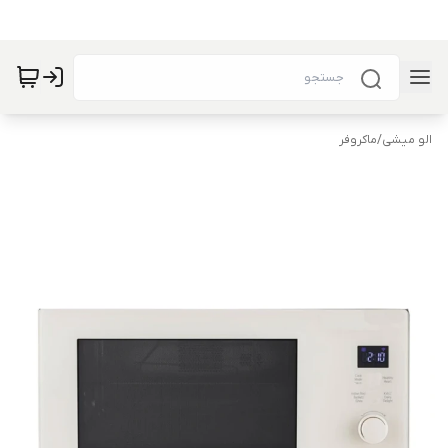
الو میشی
/
ماکروفر