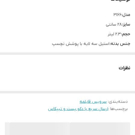
مدل:
3166
سایز:
28 سانتی
حجم:
2.3 لیتر
جنس بدنه:
استیل سه لایه با پوشش نچسپ
سابر مشخصات:
پوشش نچسپ داخل، ایمن ابزار فلزی، مناسب برای همه اجاق گاز، قابل
نظرات
شستشو در ماشین ظرفشویی
مقاوم در برابر لکه و تمیز کردن آسان
دسته‌بندی
:
سرویس قابلمه
برچسب‌ها :
ارسال سریع با دکو پست و تیپکاس