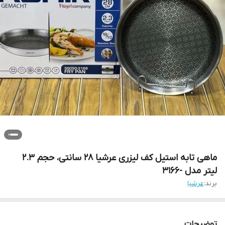
ماهی تابه استیل کف لیزری عرشیا 28 سانتی، حجم 2.3
لیتر مدل -3166
برند:
عرشیا
توضیحات