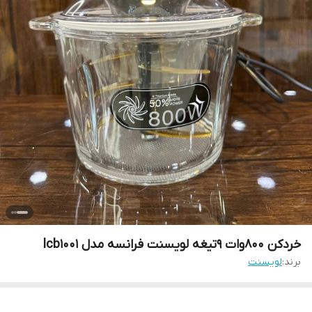
خردکن 800وات 9تیغه لویسنت فرانسه مدل lcb1001
برند:
لویسنت