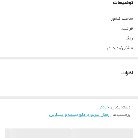
توضیحات
ساخت کشور
فرانسه
رنگ
مشکی/نقره ای
نوع موتور
موتور خطی بادوام با سیستم سیم پیچی مسی
نظرات
تعداد تنظیمات سرعت
25 سرعت
توان مصرفی
800وات
دسته‌بندی
:
خردکن
برچسب‌ها :
ارسال سریع با دکو پست و تیپکاس
عملکرد
خردکن مناسب سبزیجات/پیاز/گوشت/مرغ سبزیجات/و...
ظرفیت خرد کن