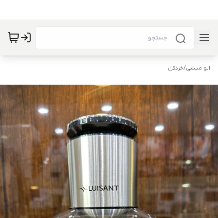
الو میشی
/
خردکن