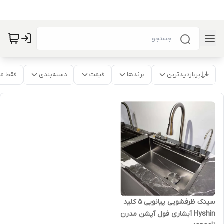
پربازدیدترین
برندها
قیمت
دسته‌بندی
فقط م
سینک ظرفشویی پیانویی 5 کلید
Hyshin آبشاری فول آپشن مدرن